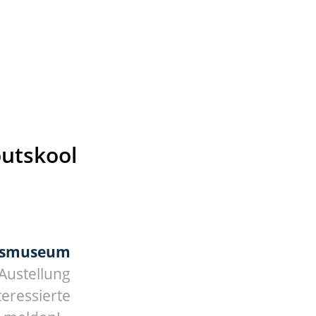
utskool
ksmuseum
Austellung
eressierte