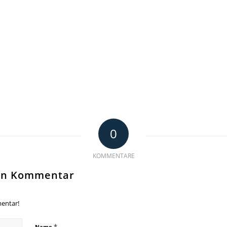
0
KOMMENTARE
nen Kommentar
entar!
*
Name