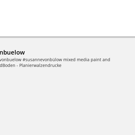
nbuelow
evonbuelow #susannevonbülow
mixed media paint and
Boden - Planierwalzendrucke