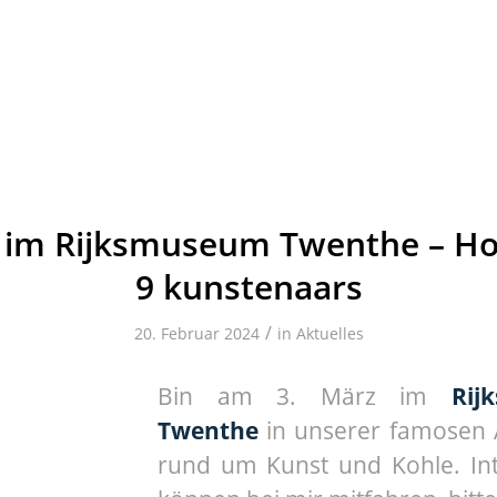
z im Rijksmuseum Twenthe – Ho
9 kunstenaars
/
20. Februar 2024
in
Aktuelles
Bin am 3. März im
Rij
Twenthe
in unserer famosen 
rund um Kunst und Kohle. Int