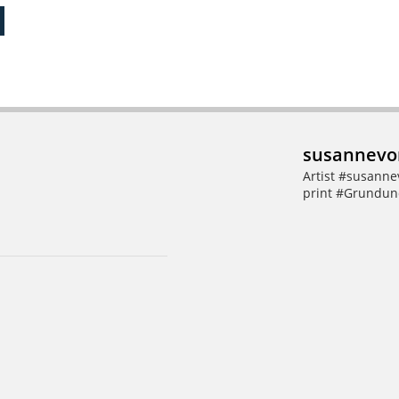
susannevo
Artist #susann
print
#Grundund