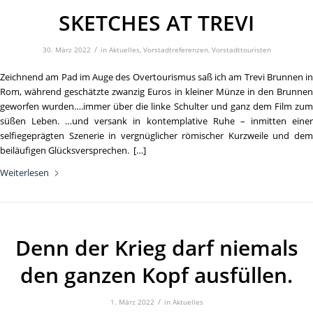
SKETCHES AT TREVI
/
30. März 2022
in
Aktuelles
,
Vorstadtreferenzen
,
Vorstadttouristen
Zeichnend am Pad im Auge des Overtourismus saß ich am Trevi Brunnen in
Rom, während geschätzte zwanzig Euros in kleiner Münze in den Brunnen
geworfen wurden….immer über die linke Schulter und ganz dem Film zum
süßen Leben. …und versank in kontemplative Ruhe – inmitten einer
selfiegeprägten Szenerie in vergnüglicher römischer Kurzweile und dem
beiläufigen Glücksversprechen. […]
Weiterlesen
Denn der Krieg darf niemals
den ganzen Kopf ausfüllen.
/
1. März 2022
in
Aktuelles