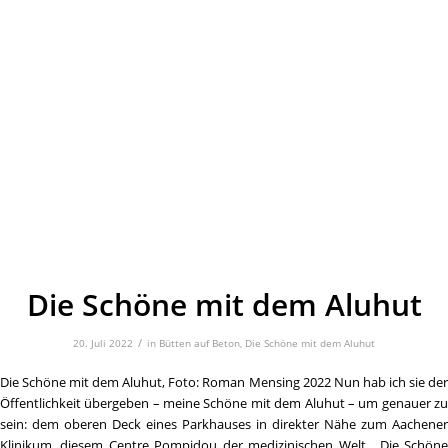
Die Schöne mit dem Aluhut
/
20. Juli 2022
in
Bütten auf Beton
,
Die Schöne mit dem Aluhut
Die Schöne mit dem Aluhut, Foto: Roman Mensing 2022 Nun hab ich sie der
Öffentlichkeit übergeben – meine Schöne mit dem Aluhut – um genauer zu
sein: dem oberen Deck eines Parkhauses in direkter Nähe zum Aachener
Klinikum, diesem Centre Pompidou der medizinischen Welt. Die Schöne