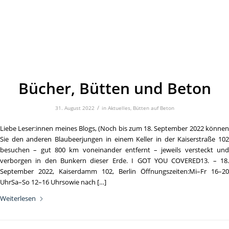
Bücher, Bütten und Beton
/
31. August 2022
in
Aktuelles
,
Bütten auf Beton
Liebe Leser:innen meines Blogs, (Noch bis zum 18. September 2022 können
Sie den anderen Blaubeerjungen in einem Keller in der Kaiserstraße 102
besuchen – gut 800 km voneinander entfernt – jeweils versteckt und
verborgen in den Bunkern dieser Erde. I GOT YOU COVERED13. – 18.
September 2022, Kaiserdamm 102, Berlin Öffnungszeiten:Mi–Fr 16–20
UhrSa–So 12–16 Uhrsowie nach […]
Weiterlesen