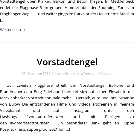
Vorstadtengel über Klinker, Balkon und Beton fliegen. In Mecklenbeck
endet die Flugphase 3 im grauen Himmel über der Shopping Zone am
Dingbänger Weg….. …und weiter ging’s im Park vor der Haustür mit Mehl im
[…]
Weiterlesen
Vorstadtengel
/
20. Dezember 2021
in
graphic recording
,
Vorstadtreferenzen
Zur zweiten Flugphase streift der Vorstadtengel Balkone und
Brandmauern am Berg Fidel….und bereitet sich auf seinen Einsatz in der
Mecklenbecker Vorstadt vor. Bald mehr…. Herzlich, eure und Ihre Susanne
von Bülow Die entstandenen Filme und Videos erscheinen in meinem
Videokanal und auf Instagram unter den
Hashtags #vorstadtreferenzen und mit Bezügen zu
den #wirvorstadttouristen. Ein besonderer Dank geht an Ruppe
Koselleck resp. suppe prod. 2021 für […]