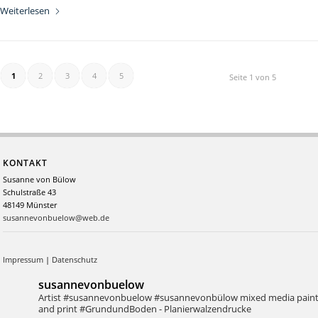
Weiterlesen
1
2
3
4
5
Seite 1 von 5
KONTAKT
Susanne von Bülow
Schulstraße 43
48149 Münster
susannevonbuelow@web.de
Impressum
|
Datenschutz
susannevonbuelow
Artist #susannevonbuelow #susannevonbülow
mixed media pain
and print
#GrundundBoden - Planierwalzendrucke