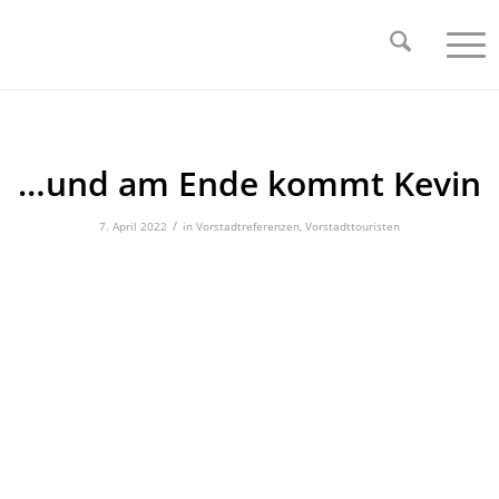
…und am Ende kommt Kevin
/
7. April 2022
in
Vorstadtreferenzen
,
Vorstadttouristen