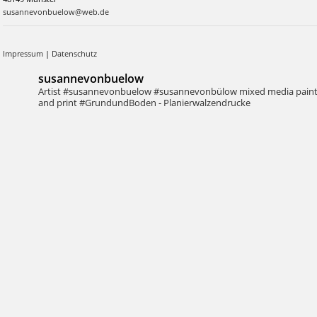
susannevonbuelow@web.de
Impressum
|
Datenschutz
susannevonbuelow
Artist #susannevonbuelow #susannevonbülow
mixed media pain
and print
#GrundundBoden - Planierwalzendrucke