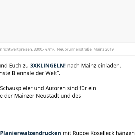
nrichtwertpreisen, 3300,- €/m², Neubrunnenstraße, Mainz 2019
 und Euch zu
3XKLINGELN!
nach Mainz einladen.
inste Biennale der Welt“.
 Schauspieler und Autoren sind für ein
e der Mainzer Neustadt und des
n Planierwalzendrucken
mit Ruppe Koselleck hängen