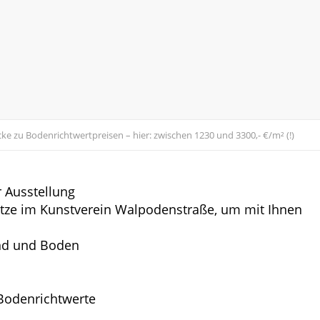
ke zu Bodenrichtwertpreisen – hier: zwischen 1230 und 3300,- €/m² (!)
r Ausstellung
tze im Kunstverein Walpodenstraße, um mit Ihnen
nd und Boden
 Bodenrichtwerte