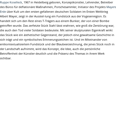
Ruppe Koselleck
, 1967 in Heidelberg geboren, Konzeptkünstler, Lehrender, Betreiber
des Büros für deflationäre Maßnahmen, Porschesammler, Initiator des Projekts
Mayers
Erde
über Kult um den ersten gefallenen deutschen Soldaten im Ersten Weltkrieg
Albert Mayer, zeigt in der Ausstel-lung ein Fundstück aus der Vogesenregion. Es
handelt sich um den Rest eines T-Trägers aus einem Bunker, der von einer Bombe
getroffen wurde. Das zerfetzte Stück Stahl lässt erahnen, wie groß die Zerstörung war,
die auch den Tod vieler Soldaten bedeutete. Mit seiner skulpturalen Eigenkraft wirkt
das Stück wie ein ästhetischer Gegenstand, der jedoch eine gewaltsame Geschichte in
sich trägt und ein symbolisches Erinnerungszeichen ist. Und im Miteinander von
entkontextualisiertem Fundstück und der Blaubeerzeichnung, die jenes Stück noch in
der Landschaft aufnimmt, wird das Konzept, die Idee, auch die persönliche
Betroffenheit der Künstler deutlich und die Präsenz des Themas in ihrem Werk
sichtbar.