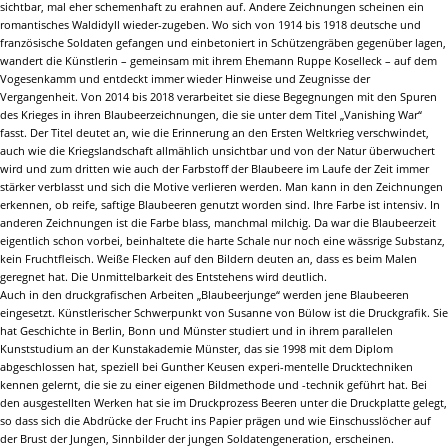
sichtbar, mal eher schemenhaft zu erahnen auf. Andere Zeichnungen scheinen ein
romantisches Waldidyll wieder-zugeben. Wo sich von 1914 bis 1918 deutsche und
französische Soldaten gefangen und einbetoniert in Schützengräben gegenüber lagen,
wandert die Künstlerin – gemeinsam mit ihrem Ehemann Ruppe Koselleck – auf dem
Vogesenkamm und entdeckt immer wieder Hinweise und Zeugnisse der
Vergangenheit. Von 2014 bis 2018 verarbeitet sie diese Begegnungen mit den Spuren
des Krieges in ihren Blaubeerzeichnungen, die sie unter dem Titel „Vanishing War“
fasst. Der Titel deutet an, wie die Erinnerung an den Ersten Weltkrieg verschwindet,
auch wie die Kriegslandschaft allmählich unsichtbar und von der Natur überwuchert
wird und zum dritten wie auch der Farbstoff der Blaubeere im Laufe der Zeit immer
stärker verblasst und sich die Motive verlieren werden. Man kann in den Zeichnungen
erkennen, ob reife, saftige Blaubeeren genutzt worden sind. Ihre Farbe ist intensiv. In
anderen Zeichnungen ist die Farbe blass, manchmal milchig. Da war die Blaubeerzeit
eigentlich schon vorbei, beinhaltete die harte Schale nur noch eine wässrige Substanz,
kein Fruchtfleisch. Weiße Flecken auf den Bildern deuten an, dass es beim Malen
geregnet hat. Die Unmittelbarkeit des Entstehens wird deutlich.
Auch in den druckgrafischen Arbeiten „Blaubeerjunge“ werden jene Blaubeeren
eingesetzt. Künstlerischer Schwerpunkt von Susanne von Bülow ist die Druckgrafik. Sie
hat Geschichte in Berlin, Bonn und Münster studiert und in ihrem parallelen
Kunststudium an der Kunstakademie Münster, das sie 1998 mit dem Diplom
abgeschlossen hat, speziell bei Gunther Keusen experi-mentelle Drucktechniken
kennen gelernt, die sie zu einer eigenen Bildmethode und -technik geführt hat. Bei
den ausgestellten Werken hat sie im Druckprozess Beeren unter die Druckplatte gelegt,
so dass sich die Abdrücke der Frucht ins Papier prägen und wie Einschusslöcher auf
der Brust der Jungen, Sinnbilder der jungen Soldatengeneration, erscheinen.