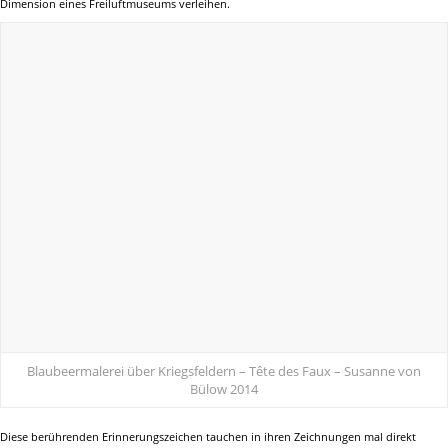
Dimension eines Freiluftmuseums verleihen.
Blaubeermalerei über Kriegsfeldern –
Tête des Faux – Susanne von
Bülow
2014
Diese berührenden Erinnerungszeichen tauchen in ihren Zeichnungen mal direkt