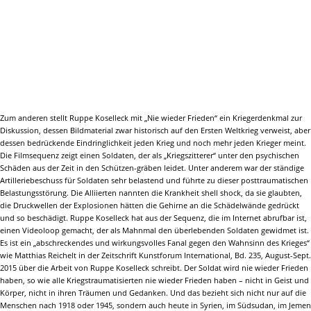
Zum anderen stellt Ruppe Koselleck mit „Nie wieder Frieden“ ein Kriegerdenkmal zur
Diskussion, dessen Bildmaterial zwar historisch auf den Ersten Weltkrieg verweist, aber
dessen bedrückende Eindringlichkeit jeden Krieg und noch mehr jeden Krieger meint.
Die Filmsequenz zeigt einen Soldaten, der als „Kriegszitterer“ unter den psychischen
Schäden aus der Zeit in den Schützen-gräben leidet. Unter anderem war der ständige
Artilleriebeschuss für Soldaten sehr belastend und führte zu dieser posttraumatischen
Belastungsstörung. Die Alliierten nannten die Krankheit shell shock, da sie glaubten,
die Druckwellen der Explosionen hätten die Gehirne an die Schädelwände gedrückt
und so beschädigt. Ruppe Koselleck hat aus der Sequenz, die im Internet abrufbar ist,
einen Videoloop gemacht, der als Mahnmal den überlebenden Soldaten gewidmet ist.
Es ist ein „abschreckendes und wirkungsvolles Fanal gegen den Wahnsinn des Krieges“
wie Matthias Reichelt in der Zeitschrift Kunstforum International, Bd. 235, August-Sept.
2015 über die Arbeit von Ruppe Koselleck schreibt. Der Soldat wird nie wieder Frieden
haben, so wie alle Kriegstraumatisierten nie wieder Frieden haben – nicht in Geist und
Körper, nicht in ihren Träumen und Gedanken. Und das bezieht sich nicht nur auf die
Menschen nach 1918 oder 1945, sondern auch heute in Syrien, im Südsudan, im Jemen