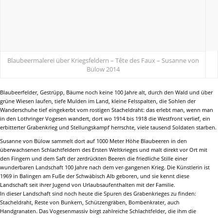
Blaubeermalerei über Kriegsfeldern –
Tête des Faux – Susanne von
Bülow
2014
Blaubeerfelder, Gestrüpp, Bäume noch keine 100 Jahre alt, durch den Wald und über
grüne Wiesen laufen, tiefe Mulden im Land, kleine Felsspalten, die Sohlen der
Wanderschuhe tief eingekerbt vom rostigen Stacheldraht: das erlebt man, wenn man
in den Lothringer Vogesen wandert, dort wo 1914 bis 1918 die Westfront verlief, ein
erbitterter Grabenkrieg und Stellungskampf herrschte, viele tausend Soldaten starben.
Susanne von Bülow sammelt dort auf 1000 Meter Höhe Blaubeeren in den
überwachsenen Schlachtfeldern des Ersten Weltkrieges und malt direkt vor Ort mit
den Fingern und dem Saft der zerdrückten Beeren die friedliche Stille einer
wunderbaren Landschaft 100 Jahre nach dem ver-gangenen Krieg. Die Künstlerin ist
1969 in Balingen am Fuße der Schwäbisch Alb geboren, und sie kennt diese
Landschaft seit ihrer Jugend von Urlaubsaufenthalten mit der Familie.
In dieser Landschaft sind noch heute die Spuren des Grabenkrieges zu finden:
Stacheldraht, Reste von Bunkern, Schützengräben, Bombenkrater, auch
Handgranaten. Das Vogesenmassiv birgt zahlreiche Schlachtfelder, die ihm die