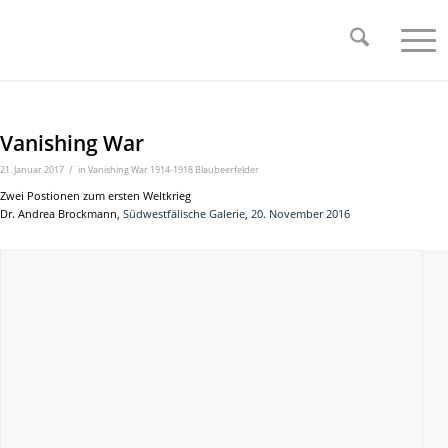
Vanishing War
/
21. Januar 2017
in
Vanishing War 1914-1918 Blaubeerfelder
Zwei Postionen zum ersten Weltkrieg
Dr. Andrea Brockmann,
Südwestfälische Galerie
,
20. November 2016