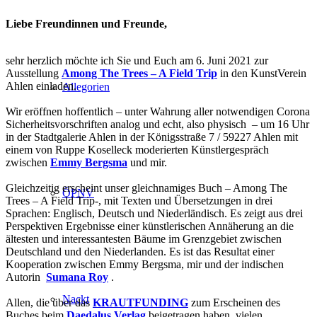
Liebe Freundinnen und Freunde,
sehr herzlich möchte ich Sie und Euch am 6. Juni 2021 zur
Ausstellung
Among The Trees – A Field Trip
in den KunstVerein
Ahlen einladen.
Allegorien
Wir eröffnen hoffentlich – unter Wahrung aller notwendigen Corona
Sicherheitsvorschriften analog und echt, also physisch – um 16 Uhr
in der Stadtgalerie Ahlen in der Königsstraße 7 / 59227 Ahlen mit
einem von Ruppe Koselleck moderierten Künstlergespräch
zwischen
Emmy Bergsma
und mir.
Gleichzeitig erscheint unser gleichnamiges Buch – Among The
ÖPNV
Trees – A Field Trip-, mit Texten und Übersetzungen in drei
Sprachen: Englisch, Deutsch und Niederländisch. Es zeigt aus drei
Perspektiven Ergebnisse einer künstlerischen Annäherung an die
ältesten und interessantesten Bäume im Grenzgebiet zwischen
Deutschland und den Niederlanden. Es ist das Resultat einer
Kooperation zwischen Emmy Bergsma, mir und der indischen
Autorin
Sumana Roy
.
Nackt
Allen, die über das
KRAUTFUNDING
zum Erscheinen des
Buches beim
Daedalus Verlag
beigetragen haben, vielen