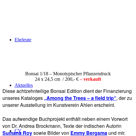
Eheleute
Bonsai 1/18 – Monotypischer Pflanzendruck
24 x 24,5 cm / 200,- €
– verkauft
Aktuelles
Diese achtzehnteilige Bonsai Edition dient der Finanzierung
unseres Kataloges
„Among the Trees – a field trip“
, der zu
unserer Ausstellung im Kunstverein Ahlen erscheint.
Das aufwendige Buchprojekt enthält neben einem Vorwort
von Dr. Andrea Brockmann, Texte der indischen Autorin
CV
Sumana Roy
sowie Bilder von
Emmy Bergsma
und mir.