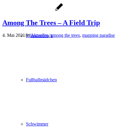
Among The Trees – A Field Trip
4. Mai 2021
/
in
Aktuelles
,
among the trees
,
mapping paradise
Pflanzendruck
Fußballmädchen
Schwimmer