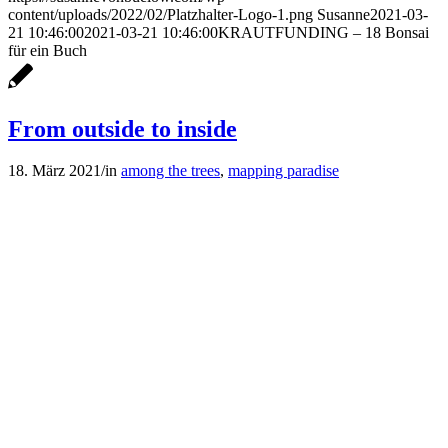
content/uploads/2022/02/Platzhalter-Logo-1.png
Susanne
2021-03-
21 10:46:00
2021-03-21 10:46:00
KRAUTFUNDING – 18 Bonsai
für ein Buch
From outside to inside
18. März 2021
/
in
among the trees
,
mapping paradise