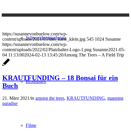
https://susannevonbuelow.com/wp-
Schwarzbrotmadonna
content/uploads/2021/05/titel_karte_klein.jpg
545
1024
Susanne
https://susannevonbuelow.com/wp-
content/uploads/2022/02/Platzhalter-Logo-1.png
Susanne
2021-05-
04 11:13:00
2024-02-13 13:45:20
Among The Trees – A Field Trip
KRAUTFUNDING – 18 Bonsai für ein
Brotbüsten
Buch
21. März 2021
/
in
among the trees
,
KRAUTFUNDING
,
mapping
paradise
Filme